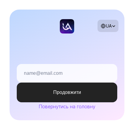
Select Language
UA
Введи будь-ласка 
свою пошту
Продовжити
Повернутись на головну